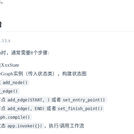
率。
始
.13.x
aph时，通常需要8个步骤:
xState
ateGraph实例（传入状态类），构建状态图
点
add_node()
d_edge()
节点
或者
add_edge(START, )
set_entry_point()
节点
或者
add_edge(, END)
set_finish_point()
aph.compile()
状态
，执行/调用工作流
app.invoke({})