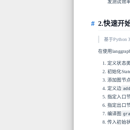
发测试效
2.快速开
基于Python 3
在使用langgr
定义状态类Xx
初始化St
添加图节
定义边
ad
指定入口
指定出口
编译图
gr
传入初始