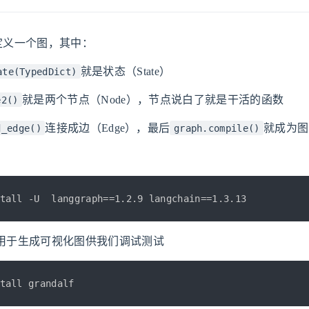
aph定义一个图，其中：
就是状态（State）
ate(TypedDict)
就是两个节点（Node），节点说白了就是干活的函数
e2()
连接成边（Edge），最后
就成为图
d_edge()
graph.compile()
tall -U  langgraph==1.2.9 langchain==1.3.13
lf，用于生成可视化图供我们调试测试
tall grandalf