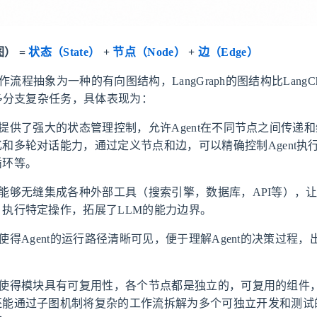
图） =
状态（State）
+
节点（Node）
+
边（Edge）
h将工作流程抽象为一种的有向图结构，LangGraph的图结构比LangC
多分支复杂任务，具体表现为：
raph提供了强大的状态管理控制，允许Agent在不同节点之间传递
和多轮对话能力，通过定义节点和边，可以精确控制Agent执
循环等。
raph能够无缝集成各种外部工具（搜索引擎，数据库，API等），让A
，执行特定操作，拓展了LLM的能力边界。
raph使得Agent的运行路径清晰可见，便于理解Agent的决策过程
raph使得模块具有可复用性，各个节点都是独立的，可复用的组
还能通过子图机制将复杂的工作流拆解为多个可独立开发和测试