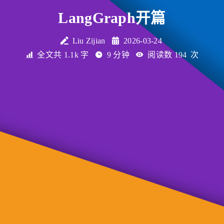
LangGraph开篇
Liu Zijian
2026-03-24
全文共 1.1k 字
9 分钟
阅读数
194
次