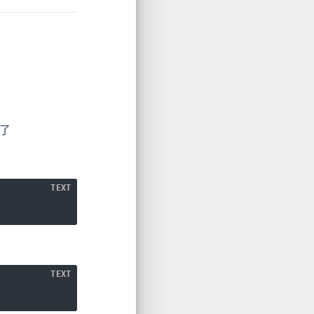
了
TEXT
TEXT