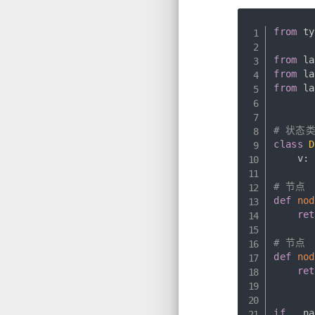
from
 ty
from
 la
from
 la
from
 la
# 状态
class
D
    v
:
# 节点
def
nod
ret
# 节点
def
nod
ret
if
 __na