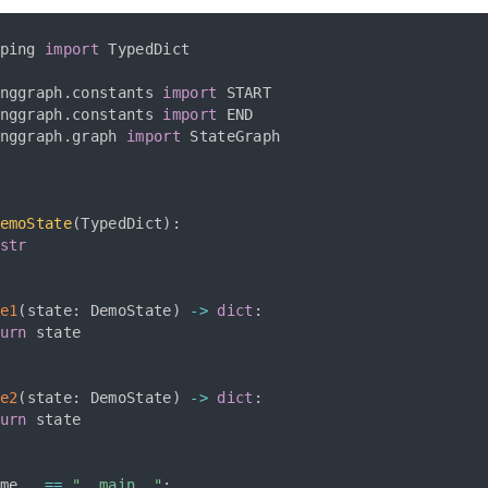
ping 
import
 TypedDict

nggraph
.
constants 
import
nggraph
.
constants 
import
nggraph
.
graph 
import
 StateGraph

类
emoState
(
TypedDict
)
:
str
e1
(
state
:
 DemoState
)
-
>
dict
:
urn
 state

e2
(
state
:
 DemoState
)
-
>
dict
:
urn
 state

me__ 
==
"__main__"
: