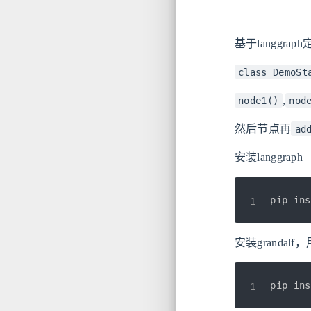
基于langgr
class DemoSt
,
node1()
nod
然后节点再
ad
安装langgraph
pip ins
安装granda
pip ins