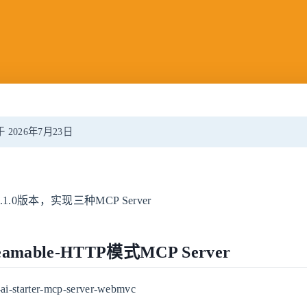
2026年7月23日
 1.1.0版本，实现三种MCP Server
reamable-HTTP模式MCP Server
-starter-mcp-server-webmvc