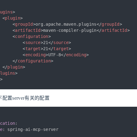
ugins
>
<
plugin
>
<
groupId
>
org.apache.maven.plugins
</
groupId
>
<
artifactId
>
maven-compiler-plugin
</
artifactId
>
<
configuration
>
<
source
>
21
</
source
>
<
target
>
21
</
target
>
<
encoding
>
UTF-8
</
encoding
>
</
configuration
>
</
plugin
>
lugins
>
>
.yml下配置server有关的配置
cation
:
e
:
 spring
-
ai
-
mcp
-
server
