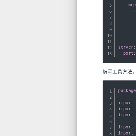
mcp
s
server
:
port
:
编写工具方法，
package
import
import
import
import
import