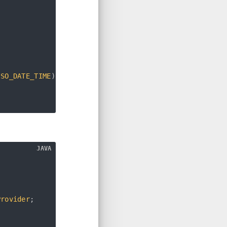
ISO_DATE_TIME
)
;
JAVA
Provider
;