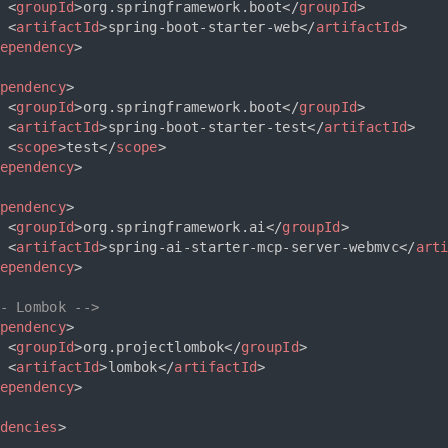
<
groupId
>
org.springframework.boot
</
groupId
>
<
artifactId
>
spring-boot-starter-web
</
artifactId
>
ependency
>
pendency
>
<
groupId
>
org.springframework.boot
</
groupId
>
<
artifactId
>
spring-boot-starter-test
</
artifactId
>
<
scope
>
test
</
scope
>
ependency
>
pendency
>
<
groupId
>
org.springframework.ai
</
groupId
>
<
artifactId
>
spring-ai-starter-mcp-server-webmvc
</
art
ependency
>
- Lombok -->
pendency
>
<
groupId
>
org.projectlombok
</
groupId
>
<
artifactId
>
lombok
</
artifactId
>
ependency
>
dencies
>