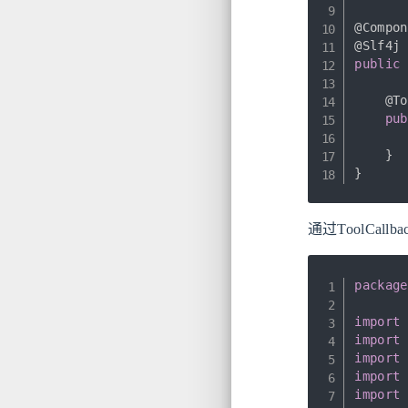
@Compon
@Slf4j
public
@To
pub
}
}
通过ToolCallb
package
import
import
import
import
import