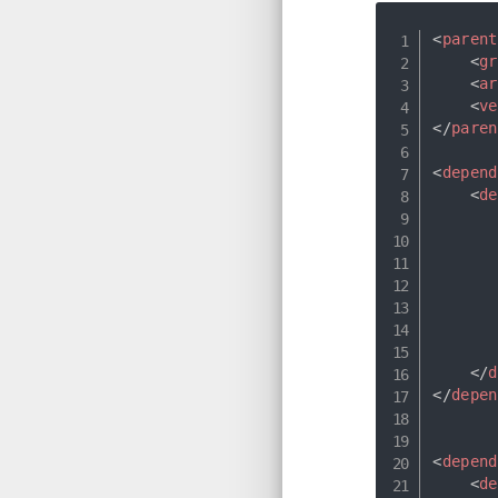
<
parent
<
gr
<
ar
<
ve
</
paren
<
depend
<
de
</
d
</
depen
<
depend
<
de