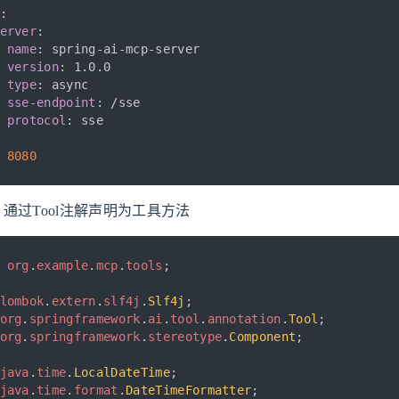
:
erver
:
name
:
 spring
-
ai
-
mcp
-
server

version
:
 1.0.0

type
:
 async

sse-endpoint
:
 /sse

protocol
:
8080
通过Tool注解声明为工具方法
org
.
example
.
mcp
.
tools
;
lombok
.
extern
.
slf4j
.
Slf4j
;
org
.
springframework
.
ai
.
tool
.
annotation
.
Tool
;
org
.
springframework
.
stereotype
.
Component
;
java
.
time
.
LocalDateTime
;
java
.
time
.
format
.
DateTimeFormatter
;