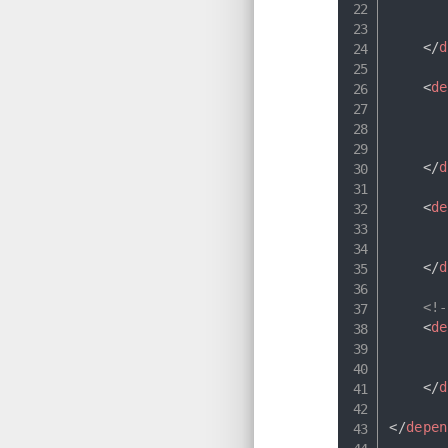
</
d
<
de
</
d
<
de
</
d
<!-
<
de
</
d
</
depen