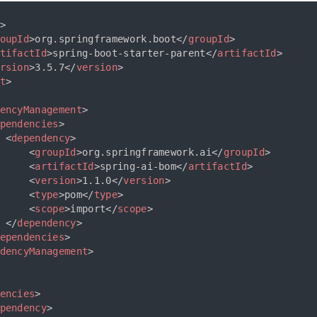
>
oupId
>
org.springframework.boot
</
groupId
>
tifactId
>
spring-boot-starter-parent
</
artifactId
>
rsion
>
3.5.7
</
version
>
t
>
encyManagement
>
pendencies
>
<
dependency
>
<
groupId
>
org.springframework.ai
</
groupId
>
<
artifactId
>
spring-ai-bom
</
artifactId
>
<
version
>
1.1.0
</
version
>
<
type
>
pom
</
type
>
<
scope
>
import
</
scope
>
</
dependency
>
ependencies
>
dencyManagement
>
encies
>
pendency
>