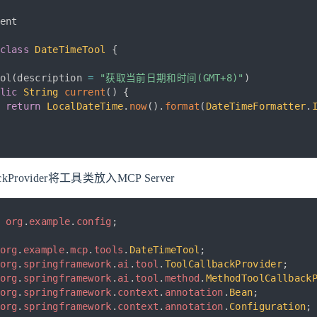
ent
class
DateTimeTool
{
ol
(
description 
=
"获取当前日期和时间(GMT+8)"
)
lic
String
current
(
)
{
return
LocalDateTime
.
now
(
)
.
format
(
DateTimeFormatter
.
ackProvider将工具类放入MCP Server
org
.
example
.
config
;
org
.
example
.
mcp
.
tools
.
DateTimeTool
;
org
.
springframework
.
ai
.
tool
.
ToolCallbackProvider
;
org
.
springframework
.
ai
.
tool
.
method
.
MethodToolCallback
org
.
springframework
.
context
.
annotation
.
Bean
;
org
.
springframework
.
context
.
annotation
.
Configuration
;