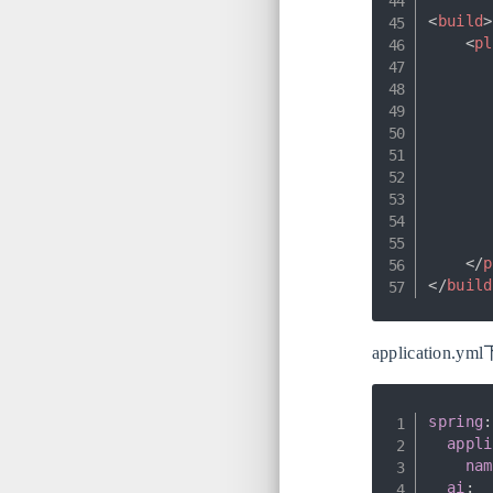
<
build
>
<
pl
</
p
</
build
application
spring
:
appli
nam
ai
: