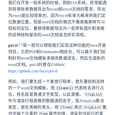
我们在开发一些系统的时候，例如OA系统，经常能遇
到将审批单数据导出为word和excel文档的需求，导出
为excel是比较简单的，因为excel有单元格来供我们定
位数据位置，但是word文档的格式不像表格那样可以
轻松的定位，要想将数据导出为一些带有图片和表格
的这种结构复杂的word文档该怎样实现呢。
[1]
poi-tl
是一款可以帮助我们实现这种功能的Java开源
项目，它把POI和Freemarker相结合，可以基于我们绘
制好的word文档模板来填充数据进去，然后生成新的
word文档。poi-tl托管在GitHub：
https://github.com/Sayi/poi-tl
例如，我们要生成一个差旅行程单，首先要绘制这样
的一个word文档模板，用
代表姓名进行占
{{name}}
位，姓名就是普通文字类型，以此类推。
tripList
作为渲染行程表格的数据源的名字，是ArrayList集合
类型，放在表格的表头，用
表示
集
[from]
tripList
合中每个元素的
属性的值，渲染到当前行的某
from