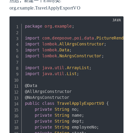
然后，新建一个Entity类:
org.example.TravelApplyExportVO
JAVA
package
org
.
example
;
import
com
.
deepoove
.
poi
.
data
.
PictureRenderD
import
lombok
.
AllArgsConstructor
;
import
lombok
.
Data
;
import
lombok
.
NoArgsConstructor
;
import
java
.
util
.
ArrayList
;
import
java
.
util
.
List
;
@Data
@AllArgsConstructor
@NoArgsConstructor
public
class
TravelApplyExportVO
{
private
String
 no
;
private
String
 name
;
private
String
 dept
;
private
String
 employeeNo
;