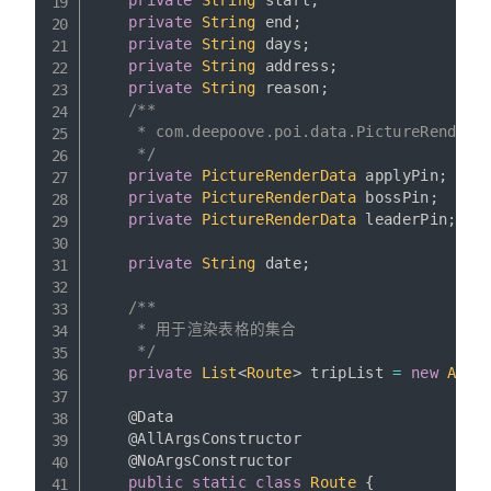
private
String
 start
;
private
String
 end
;
private
String
 days
;
private
String
 address
;
private
String
 reason
;
/**

     * com.deepoove.poi.data.PictureRender
     */
private
PictureRenderData
 applyPin
;
private
PictureRenderData
 bossPin
;
private
PictureRenderData
 leaderPin
;
private
String
 date
;
/**

     * 用于渲染表格的集合

     */
private
List
<
Route
>
 tripList 
=
new
Arra
@Data
@AllArgsConstructor
@NoArgsConstructor
public
static
class
Route
{