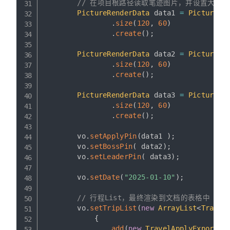
// 在项目根路径读取笔迹图片，并设置大小
PictureRenderData
 data1 
=
Pictures
.
.
size
(
120
,
60
)
.
create
(
)
;
PictureRenderData
 data2 
=
Pictures
.
.
size
(
120
,
60
)
.
create
(
)
;
PictureRenderData
 data3 
=
Pictures
.
.
size
(
120
,
60
)
.
create
(
)
;
        vo
.
setApplyPin
(
data1 
)
;
        vo
.
setBossPin
(
 data2
)
;
        vo
.
setLeaderPin
(
 data3
)
;
        vo
.
setDate
(
"2025-01-10"
)
;
// 行程List，最终渲染到文档的表格中
        vo
.
setTripList
(
new
ArrayList
<
Travel
{
add
(
new
TravelApplyExportVO