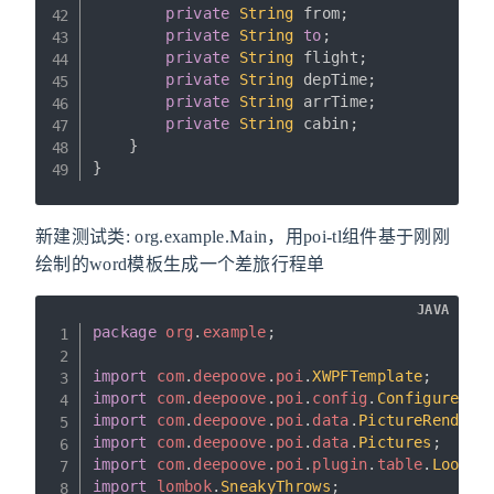
private
String
 from
;
private
String
to
;
private
String
 flight
;
private
String
 depTime
;
private
String
 arrTime
;
private
String
 cabin
;
}
}
新建测试类: org.example.Main，用poi-tl组件基于刚刚
绘制的word模板生成一个差旅行程单
JAVA
package
org
.
example
;
import
com
.
deepoove
.
poi
.
XWPFTemplate
;
import
com
.
deepoove
.
poi
.
config
.
Configure
;
import
com
.
deepoove
.
poi
.
data
.
PictureRenderD
import
com
.
deepoove
.
poi
.
data
.
Pictures
;
import
com
.
deepoove
.
poi
.
plugin
.
table
.
LoopRo
import
lombok
.
SneakyThrows
;