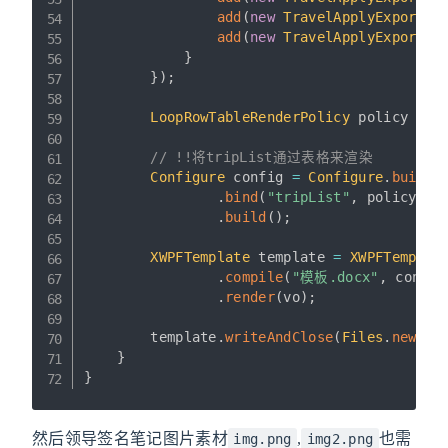
add
(
new
TravelApplyExportVO
add
(
new
TravelApplyExportVO
}
}
)
;
LoopRowTableRenderPolicy
 policy 
=
n
// !!将tripList通过表格来渲染
Configure
 config 
=
Configure
.
builde
.
bind
(
"tripList"
,
 policy
)
.
build
(
)
;
XWPFTemplate
 template 
=
XWPFTemplat
.
compile
(
"模板.docx"
,
 config
.
render
(
vo
)
;
        template
.
writeAndClose
(
Files
.
newOut
}
}
然后领导签名笔记图片素材
,
也需
img.png
img2.png