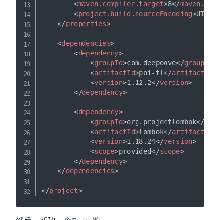
<
maven.compiler.target
>
8
</
maven.com
<
project.build.sourceEncoding
>
UTF-8
</
properties
>
<
dependencies
>
<
dependency
>
<
groupId
>
com.deepoove
</
groupId
>
<
artifactId
>
poi-tl
</
artifactId
>
<
version
>
1.12.2
</
version
>
</
dependency
>
<
dependency
>
<
groupId
>
org.projectlombok
</
gro
<
artifactId
>
lombok
</
artifactId
>
<
version
>
1.18.24
</
version
>
<
scope
>
provided
</
scope
>
</
dependency
>
</
dependencies
>
</
project
>