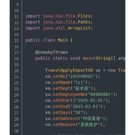
import
java
.
nio
.
file
.
Files
;
import
java
.
nio
.
file
.
Paths
;
import
java
.
util
.
ArrayList
;
public
class
Main
{
@SneakyThrows
public
static
void
main
(
String
[
]
 args
)
TravelApplyExportVO
 vo 
=
new
Travel
        vo
.
setNo
(
"202500001"
)
;
        vo
.
setName
(
"lzj"
)
;
        vo
.
setDept
(
"技术部"
)
;
        vo
.
setEmployeeNo
(
"00000001"
)
;
        vo
.
setStart
(
"2025-01-01"
)
;
        vo
.
setEnd
(
"2025-02-01"
)
;
        vo
.
setDays
(
"30"
)
;
        vo
.
setAddress
(
"中国香港"
)
;
        vo
.
setReason
(
"系统维护"
)
;