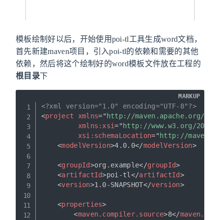
模板绘制好以后，开始使用poi-tl工具生成word文档，
首先新建maven项目，引入poi-tl的依赖和需要的其他
依赖，然后将这个绘制好的word模板文件放在工程的
根目录
下
MARKUP
<?xml version="1.0" encoding="UTF-8"?>
<
project
xmlns
=
"
http://maven.apache.org/POM
xmlns:
xsi
=
"
http://www.w3.org/2001/
xsi:
schemaLocation
=
"
http://maven.a
<
modelVersion
>
4.0.0
</
modelVersion
>
<
groupId
>
org.example
</
groupId
>
<
artifactId
>
poi-tl
</
artifactId
>
<
version
>
1.0-SNAPSHOT
</
version
>
<
properties
>
<
maven.compiler.source
>
8
</
maven.com