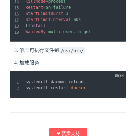
KillMode
=
process
Restart
=
on-failure
StartLimitBurst
=
3
StartLimitInterval
=
60s
[
Install
]
WantedBy
=
multi-user.target
解压可执行文件到
/usr/bin/
加载服务
BASH
systemctl daemon-reload

systemctl restart 
docker
❤ 赞赏支持