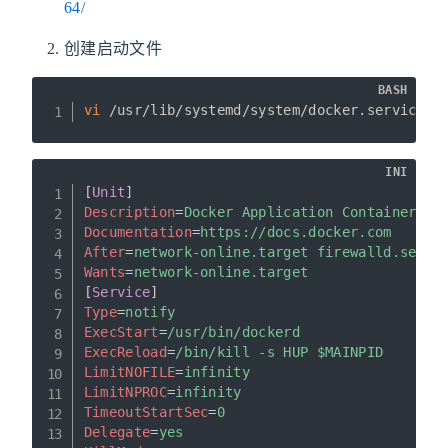
64/
创建启动文件
BASH
vi
 /usr/lib/systemd/system/docker.service
INI
[
Unit
]
Description
=
Docker Application Container En
Documentation
=
https://docs.docker.com
After
=
network-online.target firewalld.servi
Wants
=
network-online.target
[
Service
]
Type
=
notify
ExecStart
=
/usr/bin/dockerd
ExecReload
=
/bin/kill -s HUP $MAINPID
LimitNOFILE
=
infinity
LimitNPROC
=
infinity
TimeoutStartSec
=
0
Delegate
=
yes