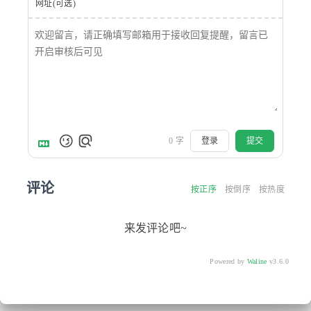
网址(可选)
0
字
登录
提交
评论
按正序
按倒序
按热度
来发评论吧~
Powered by
Waline
v3.6.0