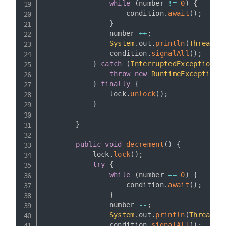
while
(
number 
!=
0
)
{
                    condition
.
await
(
)
;
}
                number 
++
;
System
.
out
.
println
(
Thread
.
c
                condition
.
signalAll
(
)
;
}
catch
(
InterruptedException
 e
throw
new
RuntimeException
(
}
finally
{
                lock
.
unlock
(
)
;
}
}
public
void
decrement
(
)
{
            lock
.
lock
(
)
;
try
{
while
(
number 
==
0
)
{
                    condition
.
await
(
)
;
}
                number 
--
;
System
.
out
.
println
(
Thread
.
c
                condition
.
signalAll
(
)
;