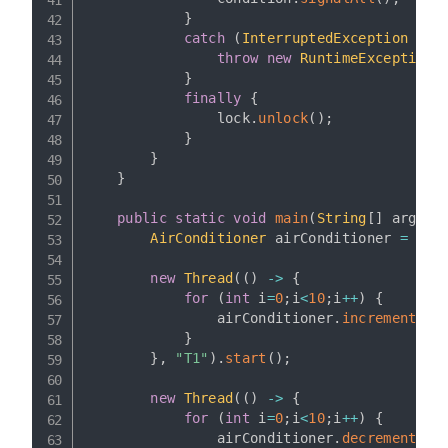
}
catch
(
InterruptedException
 e
)
throw
new
RuntimeException
(
}
finally
{
                lock
.
unlock
(
)
;
}
}
}
public
static
void
main
(
String
[
]
 args
)
AirConditioner
 airConditioner 
=
new
new
Thread
(
(
)
->
{
for
(
int
 i
=
0
;
i
<
10
;
i
++
)
{
                airConditioner
.
increment
(
)
;
}
}
,
"T1"
)
.
start
(
)
;
new
Thread
(
(
)
->
{
for
(
int
 i
=
0
;
i
<
10
;
i
++
)
{
                airConditioner
.
decrement
(
)
;