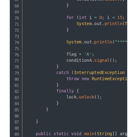
}
for
(
int
 i 
=
0
;
 i 
<
15
;
 i
++
System
.
out
.
println
(
Thre
}
System
.
out
.
println
(
"*******
                flag 
=
'A'
;
                conditionA
.
signal
(
)
;
}
catch
(
InterruptedException
 e
)
throw
new
RuntimeException
(
}
finally
{
                lock
.
unlock
(
)
;
}
}
}
public
static
void
main
(
String
[
]
 args
)