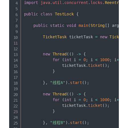
import
java
.
util
.
concurrent
.
locks
.
Reentrant
public
class
TestLock
{
public
static
void
main
(
String
[
]
 args
)
TicketTask
 ticketTask 
=
new
TicketT
new
Thread
(
(
)
->
{
for
(
int
 i 
=
0
;
 i 
<
1000
;
 i
++
)
                ticketTask
.
ticket
(
)
;
}
}
,
"线程A"
)
.
start
(
)
;
new
Thread
(
(
)
->
{
for
(
int
 i 
=
0
;
 i 
<
1000
;
 i
++
)
                ticketTask
.
ticket
(
)
;
}
}
,
"线程B"
)
.
start
(
)
;