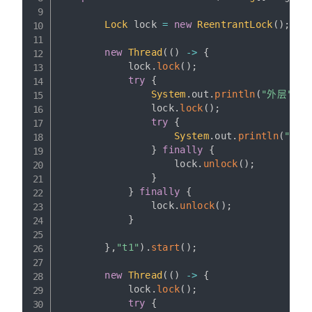
Lock
 lock 
=
new
ReentrantLock
(
)
;
new
Thread
(
(
)
->
{
            lock
.
lock
(
)
;
try
{
System
.
out
.
println
(
"外层"
)
;
                lock
.
lock
(
)
;
try
{
System
.
out
.
println
(
"内层
}
finally
{
                    lock
.
unlock
(
)
;
}
}
finally
{
                lock
.
unlock
(
)
;
}
}
,
"t1"
)
.
start
(
)
;
new
Thread
(
(
)
->
{
            lock
.
lock
(
)
;
try
{