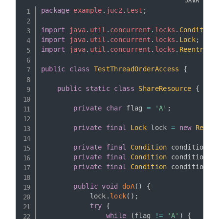
JAVA
package
example
.
juc2
.
test
;
import
java
.
util
.
concurrent
.
locks
.
Condition
import
java
.
util
.
concurrent
.
locks
.
Lock
;
import
java
.
util
.
concurrent
.
locks
.
Reentrant
public
class
TestThreadOrderAccess
{
public
static
class
ShareResource
{
private
char
 flag 
=
'A'
;
private
final
Lock
 lock 
=
new
Reent
private
final
Condition
 conditionA 
private
final
Condition
 conditionB 
private
final
Condition
 conditionC 
public
void
doA
(
)
{
            lock
.
lock
(
)
;
try
{
while
(
flag 
!=
'A'
)
{