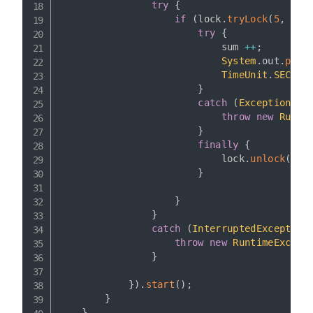
try
{
if
(
lock
.
tryLock
(
5
,
Tim
try
{
                            sum 
++
;
System
.
out
.
prin
TimeUnit
.
SECOND
}
catch
(
Exception
 e
)
throw
new
Runti
}
finally
{
                            lock
.
unlock
(
)
;
}
}
}
catch
(
InterruptedException
throw
new
RuntimeExcept
}
}
)
.
start
(
)
;
}
}