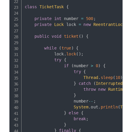
class
TicketTask
{
private
int
 number 
=
500
;
private
Lock
 lock 
=
new
ReentrantLock
(
)
public
void
ticket
(
)
{
while
(
true
)
{
            lock
.
lock
(
)
;
try
{
if
(
number 
>
0
)
{
try
{
Thread
.
sleep
(
10
)
;
}
catch
(
InterruptedExc
throw
new
RuntimeEx
}
                    number
--
;
System
.
out
.
println
(
Thre
}
else
{
break
;
}
}
finally
{