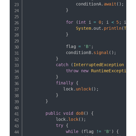
                    conditionA
.
await
(
)
;
}
for
(
int
 i 
=
0
;
 i 
<
5
;
 i
++
)
System
.
out
.
println
(
Thre
}
                flag 
=
'B'
;
                conditionB
.
signal
(
)
;
}
catch
(
InterruptedException
 e
)
throw
new
RuntimeException
(
}
finally
{
               lock
.
unlock
(
)
;
}
}
public
void
doB
(
)
{
            lock
.
lock
(
)
;
try
{
while
(
flag 
!=
'B'
)
{