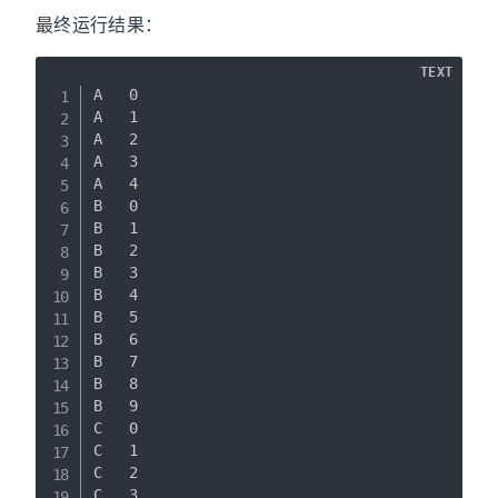
最终运行结果：
TEXT
A	0

A	1

A	2

A	3

A	4

B	0

B	1

B	2

B	3

B	4

B	5

B	6

B	7

B	8

B	9

C	0

C	1

C	2

C	3
