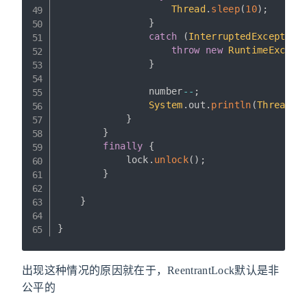
Thread
.
sleep
(
10
)
;
}
catch
(
InterruptedException
throw
new
RuntimeExcept
}
                number
--
;
System
.
out
.
println
(
Thread
.
c
}
}
finally
{
            lock
.
unlock
(
)
;
}
}
}
出现这种情况的原因就在于，ReentrantLock默认是非
公平的