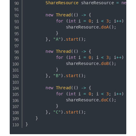
ShareResource
 shareResource 
=
new
S
new
Thread
(
(
)
->
{
for
(
int
 i 
=
0
;
 i 
<
3
;
 i
++
)
{
                shareResource
.
doA
(
)
;
}
}
,
"A"
)
.
start
(
)
;
new
Thread
(
(
)
->
{
for
(
int
 i 
=
0
;
 i 
<
3
;
 i
++
)
{
                shareResource
.
doB
(
)
;
}
}
,
"B"
)
.
start
(
)
;
new
Thread
(
(
)
->
{
for
(
int
 i 
=
0
;
 i 
<
3
;
 i
++
)
{
                shareResource
.
doC
(
)
;
}
}
,
"C"
)
.
start
(
)
;
}
}