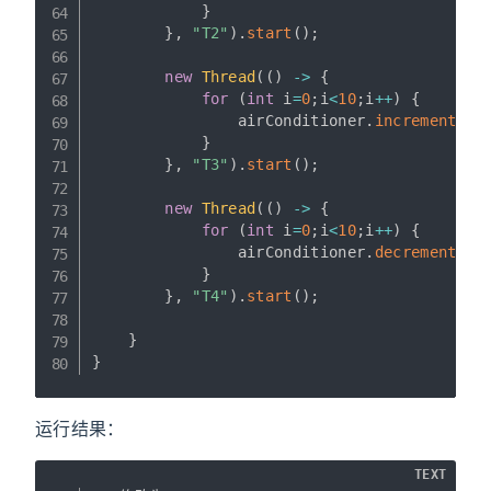
}
}
,
"T2"
)
.
start
(
)
;
new
Thread
(
(
)
->
{
for
(
int
 i
=
0
;
i
<
10
;
i
++
)
{
                airConditioner
.
increment
(
)
;
}
}
,
"T3"
)
.
start
(
)
;
new
Thread
(
(
)
->
{
for
(
int
 i
=
0
;
i
<
10
;
i
++
)
{
                airConditioner
.
decrement
(
)
;
}
}
,
"T4"
)
.
start
(
)
;
}
}
运行结果：
TEXT