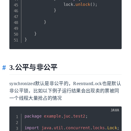
                lock
.
unlock
(
)
;
}
}
}
}
3.公平与非公平
synchronized默认是非公平的，ReentrantLock也是默认
非公平锁，比如以下例子运行结果会出现卖的票被同
一个线程大量抢占的情况
JAVA
package
example
.
juc
.
test2
;
import
java
.
util
.
concurrent
.
locks
.
Lock
;