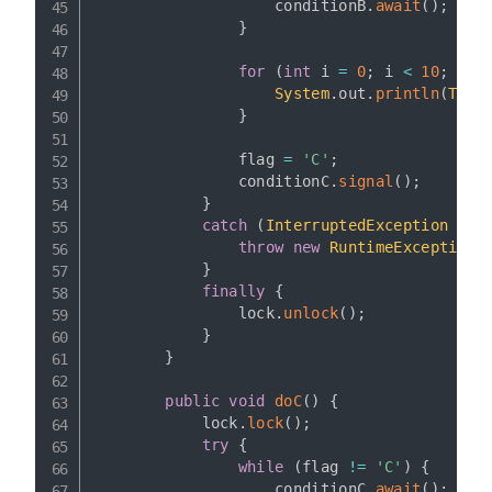
                    conditionB
.
await
(
)
;
}
for
(
int
 i 
=
0
;
 i 
<
10
;
 i
++
System
.
out
.
println
(
Thre
}
                flag 
=
'C'
;
                conditionC
.
signal
(
)
;
}
catch
(
InterruptedException
 e
)
throw
new
RuntimeException
(
}
finally
{
                lock
.
unlock
(
)
;
}
}
public
void
doC
(
)
{
            lock
.
lock
(
)
;
try
{
while
(
flag 
!=
'C'
)
{
                    conditionC
.
await
(
)
;