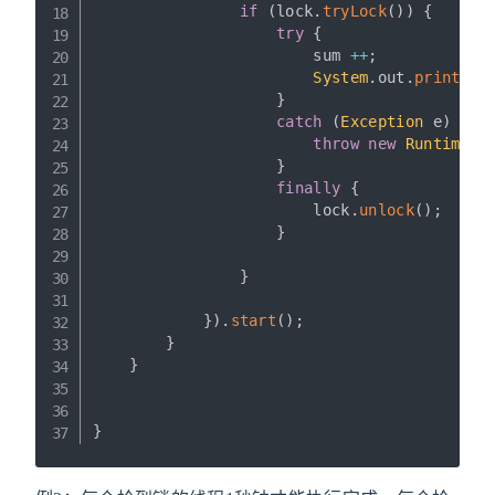
if
(
lock
.
tryLock
(
)
)
{
try
{
                        sum 
++
;
System
.
out
.
println
(
}
catch
(
Exception
 e
)
{
throw
new
RuntimeEx
}
finally
{
                        lock
.
unlock
(
)
;
}
}
}
)
.
start
(
)
;
}
}
}