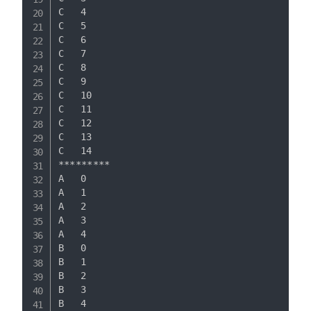
C	4

C	5

C	6

C	7

C	8

C	9

C	10

C	11

C	12

C	13

C	14

*********

A	0

A	1

A	2

A	3

A	4

B	0

B	1

B	2

B	3

B	4
