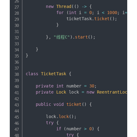
new
Thread
(
(
)
->
{
for
(
int
 i 
=
0
;
 i 
<
1000
;
 i
++
)
                ticketTask
.
ticket
(
)
;
}
}
,
"线程C"
)
.
start
(
)
;
}
}
class
TicketTask
{
private
int
 number 
=
30
;
private
Lock
 lock 
=
new
ReentrantLock
(
)
public
void
ticket
(
)
{
        lock
.
lock
(
)
;
try
{
if
(
number 
>
0
)
{
try
{