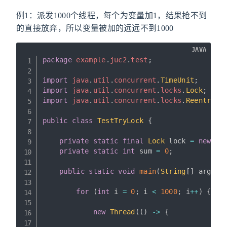
例1：派发1000个线程，每个为变量加1，结果抢不到
的直接放弃，所以变量被加的远远不到1000
JAVA
package
example
.
juc2
.
test
;
import
java
.
util
.
concurrent
.
TimeUnit
;
import
java
.
util
.
concurrent
.
locks
.
Lock
;
import
java
.
util
.
concurrent
.
locks
.
Reentrant
public
class
TestTryLock
{
private
static
final
Lock
 lock 
=
new
Re
private
static
int
 sum 
=
0
;
public
static
void
main
(
String
[
]
 args
)
for
(
int
 i 
=
0
;
 i 
<
1000
;
 i
++
)
{
new
Thread
(
(
)
->
{