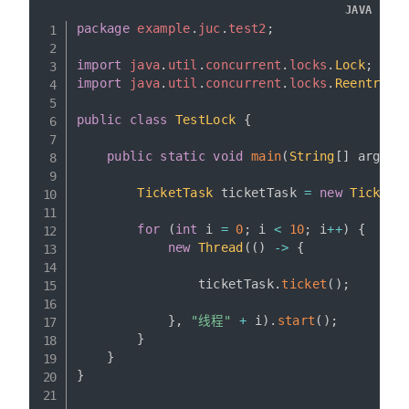
JAVA
package
example
.
juc
.
test2
;
import
java
.
util
.
concurrent
.
locks
.
Lock
;
import
java
.
util
.
concurrent
.
locks
.
Reentrant
public
class
TestLock
{
public
static
void
main
(
String
[
]
 args
)
TicketTask
 ticketTask 
=
new
TicketT
for
(
int
 i 
=
0
;
 i 
<
10
;
 i
++
)
{
new
Thread
(
(
)
->
{
                ticketTask
.
ticket
(
)
;
}
,
"线程"
+
 i
)
.
start
(
)
;
}
}
}