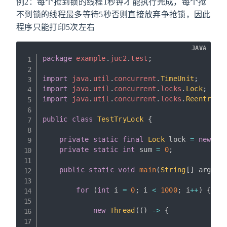
例2：每个抢到锁的线程1秒钟才能执行完成，每个抢
不到锁的线程最多等待5秒否则直接放弃争抢锁，因此
程序只能打印5次左右
JAVA
package
example
.
juc2
.
test
;
import
java
.
util
.
concurrent
.
TimeUnit
;
import
java
.
util
.
concurrent
.
locks
.
Lock
;
import
java
.
util
.
concurrent
.
locks
.
Reentrant
public
class
TestTryLock
{
private
static
final
Lock
 lock 
=
new
Re
private
static
int
 sum 
=
0
;
public
static
void
main
(
String
[
]
 args
)
for
(
int
 i 
=
0
;
 i 
<
1000
;
 i
++
)
{
new
Thread
(
(
)
->
{