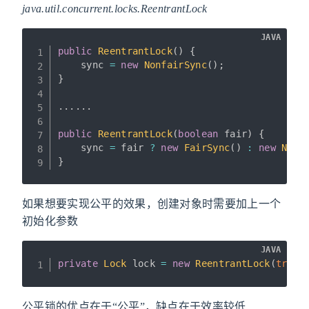
java.util.concurrent.locks.ReentrantLock
JAVA
public
ReentrantLock
(
)
{
    sync 
=
new
NonfairSync
(
)
;
}
.
.
.
.
.
.
public
ReentrantLock
(
boolean
 fair
)
{
    sync 
=
 fair 
?
new
FairSync
(
)
:
new
Nonf
}
如果想要实现公平的效果，创建对象时需要加上一个
初始化参数
JAVA
private
Lock
 lock 
=
new
ReentrantLock
(
true
)
公平锁的优点在于“公平”，缺点在于效率较低