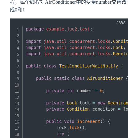
程，每个线程对AirConditioner中的变量number交替改
成0和1
JAVA
package
example
.
juc2
.
test
;
import
java
.
util
.
concurrent
.
locks
.
Condition
import
java
.
util
.
concurrent
.
locks
.
Lock
;
import
java
.
util
.
concurrent
.
locks
.
Reentrant
public
class
TestConditionWaitNotify
{
public
static
class
AirConditioner
{
private
int
 number 
=
0
;
private
Lock
 lock 
=
new
ReentrantLo
private
Condition
 condition 
=
 lock
.
public
void
increment
(
)
{
            lock
.
lock
(
)
;
try
{