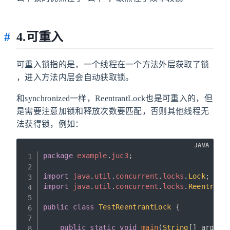
4.可重入
可重入锁指的是，一个线程在一个方法外层获取了锁
，进入方法内层会自动获取锁。
和synchronized一样，ReentrantLock也是可重入的，但
是需要注意加锁和释放次数要匹配，否则其他线程无
法获得锁，例如：
JAVA
package
example
.
juc3
;
import
java
.
util
.
concurrent
.
locks
.
Lock
;
import
java
.
util
.
concurrent
.
locks
.
Reentrant
public
class
TestReentrantLock
{
public
static
void
main
(
String
[
]
 args
)