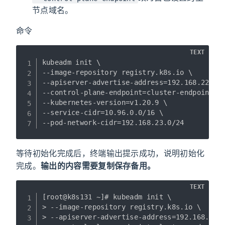
节点域名。
命令
TEXT
kubeadm init \

--image-repository registry.k8s.io \

--apiserver-advertise-address=192.168.228.13
--control-plane-endpoint=cluster-endpoint \

--kubernetes-version=v1.20.9 \

--service-cidr=10.96.0.0/16 \

--pod-network-cidr=192.168.23.0/24 
等待初始化完成后，终端输出提示成功，说明初始化
完成。
输出的内容需要复制保存备用。
TEXT
[root@k8s131 ~]# kubeadm init \

> --image-repository registry.k8s.io \

> --apiserver-advertise-address=192.168.228.