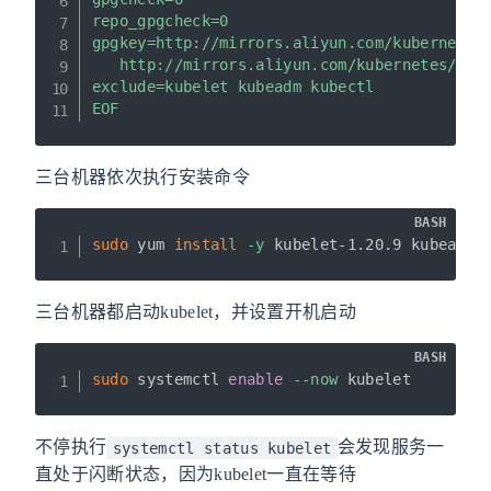
repo_gpgcheck=0

gpgkey=http://mirrors.aliyun.com/kubernetes/
   http://mirrors.aliyun.com/kubernetes/yum/
exclude=kubelet kubeadm kubectl

EOF
三台机器依次执行安装命令
BASH
sudo
 yum 
install
-y
 kubelet-1.20.9 kubeadm-
三台机器都启动kubelet，并设置开机启动
BASH
sudo
 systemctl 
enable
--now
 kubelet
不停执行
会发现服务一
systemctl status kubelet
直处于闪断状态，因为kubelet一直在等待