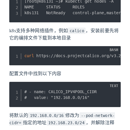
[root@k8s131 ~]# kubectl get nodes -A

NAME     STATUS     ROLES                  A
k8s131   NotReady   control-plane,master   
k8s支持多种网络插件，例如
，安装前要先将
calico
它的编排文件下载到本地目录
BASH
curl
 https://docs.projectcalico.org/v3.20/m
配置文件中找到以下内容
TEXT
# - name: CALICO_IPV4POOL_CIDR

#   value: "192.168.0.0/16"
将默认的
修改为
192.168.0.0/16
--pod-network-
指定的地址
，并解除注释
cidr=
192.168.23.0/24