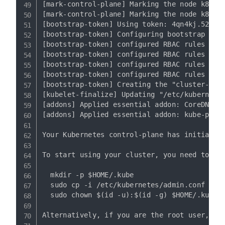
[mark-control-plane] Marking the node k8s131
[mark-control-plane] Marking the node k8s131
[bootstrap-token] Using token: 4qn4kj.52sari
[bootstrap-token] Configuring bootstrap toke
[bootstrap-token] configured RBAC rules to a
[bootstrap-token] configured RBAC rules to a
[bootstrap-token] configured RBAC rules to a
[bootstrap-token] configured RBAC rules to a
[bootstrap-token] Creating the "cluster-info
[kubelet-finalize] Updating "/etc/kubernetes
[addons] Applied essential addon: CoreDNS

[addons] Applied essential addon: kube-proxy
Your Kubernetes control-plane has initialize
To start using your cluster, you need to run
  mkdir -p $HOME/.kube

  sudo cp -i /etc/kubernetes/admin.conf $HOM
  sudo chown $(id -u):$(id -g) $HOME/.kube/c
Alternatively, if you are the root user, you