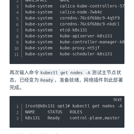
NAMESPACE     NAME                          
kube-system   calico-kube-controllers-577f77
kube-system   calico-node-7wb4z             
kube-system   coredns-76c6f6bbc9-4q5f9      
kube-system   coredns-76c6f6bbc9-nkdcl      
kube-system   etcd-k8s131                   
kube-system   kube-apiserver-k8s131         
kube-system   kube-controller-manager-k8s131
kube-system   kube-proxy-nt5jf              
再次输入命令
测试主节点状
kubectl get nodes -A
态，已经变为
，准备就绪，网络插件到此部署
Ready
完成。
TEXT
[root@k8s131 opt]# kubectl get nodes -A

NAME     STATUS   ROLES                  AGE