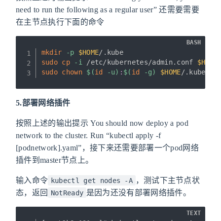
need to run the following as a regular user” 还需要需要
在主节点执行下面的命令
BASH
mkdir
-p
$HOME
sudo
cp
-i
 /etc/kubernetes/admin.conf 
$HOME
sudo
chown
$(
id
-u
)
:
$(
id
-g
)
$HOME
/.kube/co
5.部署网络插件
按照上述的输出提示 You should now deploy a pod
network to the cluster. Run “kubectl apply -f
[podnetwork].yaml”，接下来还需要部署一个pod网络
插件到master节点上。
输入命令
，测试下主节点状
kubectl get nodes -A
态，返回
是因为还没有部署网络插件。
NotReady
TEXT