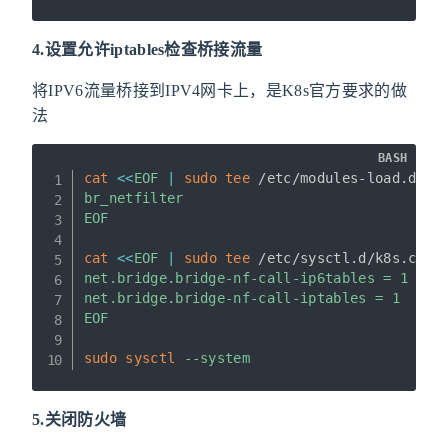
4.设置允许iptables检查桥接流量
将IPV6流量桥接到IPV4网卡上，是K8s官方要求的做
法
BASH
cat
<<
EOF
|
sudo
tee
 /etc/modules-load.d/k8
br_netfilter

EOF
cat
<<
EOF
|
sudo
tee
 /etc/sysctl.d/k8s.conf
net.bridge.bridge-nf-call-ip6tables = 1

net.bridge.bridge-nf-call-iptables = 1

EOF
sudo
sysctl
--system
5.关闭防火墙