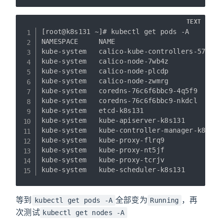
TEXT
[root@k8s131 ~]# kubectl get pods -A

NAMESPACE     NAME                          
kube-system   calico-kube-controllers-577f77
kube-system   calico-node-7wb4z             
kube-system   calico-node-plcdp             
kube-system   calico-node-zwmrg             
kube-system   coredns-76c6f6bbc9-4q5f9      
kube-system   coredns-76c6f6bbc9-nkdcl      
kube-system   etcd-k8s131                   
kube-system   kube-apiserver-k8s131         
kube-system   kube-controller-manager-k8s131
kube-system   kube-proxy-flrq9              
kube-system   kube-proxy-nt5jf              
kube-system   kube-proxy-tcrjv              
kube-system   kube-scheduler-k8s131        
等到
全部变为
，再
kubectl get pods -A
Running
次测试
kubectl get nodes -A