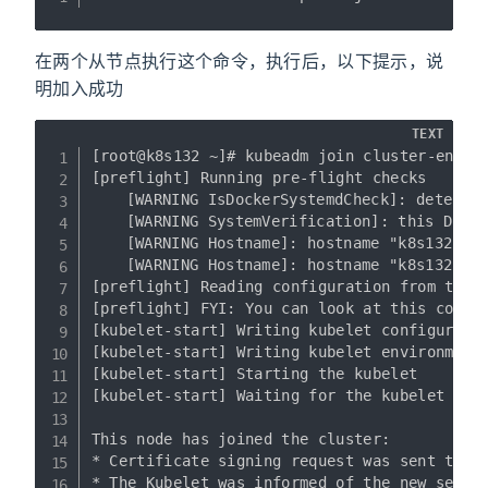
在两个从节点执行这个命令，执行后，以下提示，说
明加入成功
TEXT
[root@k8s132 ~]# kubeadm join cluster-endpoi
[preflight] Running pre-flight checks

	[WARNING IsDockerSystemdCheck]: detected "cgroupfs" as the Docker cgroup driver. The recommended driver is "systemd". Please follow the guide at https://kubernetes.io/docs/setup/cri/

	[WARNING SystemVerification]: this Docker version is not on the list of validated versions: 20.10.7. Latest validated version: 19.03

	[WARNING Hostname]: hostname "k8s132" could not be reached

	[WARNING Hostname]: hostname "k8s132": lookup k8s132 on 192.168.228.2:53: server misbehaving

[preflight] Reading configuration from the c
[preflight] FYI: You can look at this config
[kubelet-start] Writing kubelet configuratio
[kubelet-start] Writing kubelet environment 
[kubelet-start] Starting the kubelet

[kubelet-start] Waiting for the kubelet to p
This node has joined the cluster:

* Certificate signing request was sent to ap
* The Kubelet was informed of the new secure