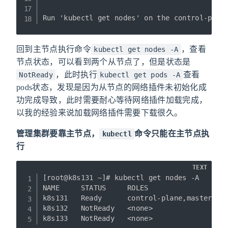
回到主节点执行命令
，查看
kubectl get nodes -A
节点状态，可以看到两个从节点了，但是状态是
，此时执行
查看
NotReady
kubectl get pods -A
pods状态，发现是因为从节点的网络插件未初始化成
功完成导致，此时需要耐心等待网络插件加载完成，
以我的经验来说加载网络插件需要下载很久。
管理集群要靠主节点，
命令只能在主节点执
kubectl
行
TEXT
[root@k8s131 ~]# kubectl get nodes -A

NAME     STATUS     ROLES                  A
k8s131   Ready      control-plane,master   2
k8s132   NotReady   <none>                 6
k8s133   NotReady   <none>                 