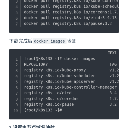
docker pull registry.k8s.io/kube-controller-
docker pull registry.k8s.io/kube-scheduler:v
docker pull registry.k8s.io/coredns:1.7.0

docker pull registry.k8s.io/etcd:3.4.13-0

docker pull registry.k8s.io/pause:3.2
下载完成后
验证
docker images
TEXT
[root@k8s133 ~]# docker images

REPOSITORY                          TAG     
registry.k8s.io/kube-proxy          v1.20.9 
registry.k8s.io/kube-scheduler      v1.20.9 
registry.k8s.io/kube-apiserver      v1.20.9 
registry.k8s.io/kube-controller-manager v1.2
registry.k8s.io/etcd                3.4.13-0
registry.k8s.io/coredns             1.7.0   
registry.k8s.io/pause               3.2     
[root@k8s133 ~]#
2.设置主节点域名映射