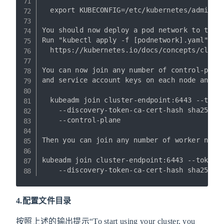
  export KUBECONFIG=/etc/kubernetes/admin.co
You should now deploy a pod network to the c
Run "kubectl apply -f [podnetwork].yaml" wit
  https://kubernetes.io/docs/concepts/cluste
You can now join any number of control-plane
and service account keys on each node and th
  kubeadm join cluster-endpoint:6443 --token
    --discovery-token-ca-cert-hash sha256:7f
    --control-plane 

Then you can join any number of worker nodes
kubeadm join cluster-endpoint:6443 --token 4
    --discovery-token-ca-cert-hash sha256:7
4.配置文件目录
按照上述的输出提示“To start using your cluster, you