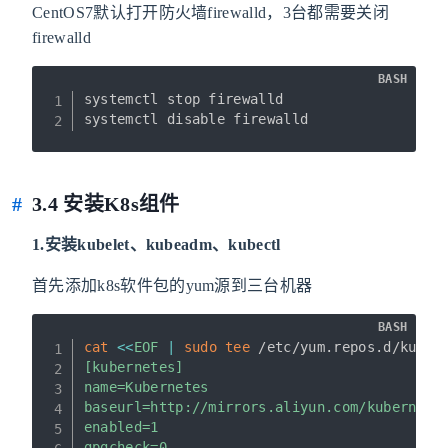
CentOS7默认打开防火墙firewalld，3台都需要关闭
firewalld
BASH
systemctl stop firewalld

systemctl disable firewalld
3.4 安装K8s组件
1.安装kubelet、kubeadm、kubectl
首先添加k8s软件包的yum源到三台机器
BASH
cat
<<
EOF
|
sudo
tee
 /etc/yum.repos.d/kuber
[kubernetes]

name=Kubernetes

baseurl=http://mirrors.aliyun.com/kubernetes
enabled=1

gpgcheck=0
