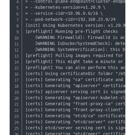
> --control-plane-endpoint=cluster-endpoint 
> --kubernetes-version=v1.20.9 \

> --service-cidr=10.96.0.0/16 \

> --pod-network-cidr=192.168.23.0/24 

[init] Using Kubernetes version: v1.20.9

[preflight] Running pre-flight checks

	[WARNING Firewalld]: firewalld is active, please ensure ports [6443 10250] are open or your cluster may not function correctly

	[WARNING IsDockerSystemdCheck]: detected "cgroupfs" as the Docker cgroup driver. The recommended driver is "systemd". Please follow the guide at https://kubernetes.io/docs/setup/cri/

	[WARNING SystemVerification]: this Docker version is not on the list of validated versions: 20.10.7. Latest validated version: 19.03

[preflight] Pulling images required for sett
[preflight] This might take a minute or two,
[preflight] You can also perform this action
[certs] Using certificateDir folder "/etc/ku
[certs] Generating "ca" certificate and key

[certs] Generating "apiserver" certificate a
[certs] apiserver serving cert is signed for
[certs] Generating "apiserver-kubelet-client
[certs] Generating "front-proxy-ca" certific
[certs] Generating "front-proxy-client" cert
[certs] Generating "etcd/ca" certificate and
[certs] Generating "etcd/server" certificate
[certs] etcd/server serving cert is signed f
[certs] Generating "etcd/peer" certificate a