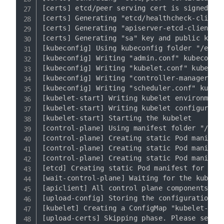
[certs] etcd/peer serving cert is signed for
[certs] Generating "etcd/healthcheck-client"
[certs] Generating "apiserver-etcd-client" c
[certs] Generating "sa" key and public key

[kubeconfig] Using kubeconfig folder "/etc/k
[kubeconfig] Writing "admin.conf" kubeconfig
[kubeconfig] Writing "kubelet.conf" kubeconf
[kubeconfig] Writing "controller-manager.con
[kubeconfig] Writing "scheduler.conf" kubeco
[kubelet-start] Writing kubelet environment 
[kubelet-start] Writing kubelet configuratio
[kubelet-start] Starting the kubelet

[control-plane] Using manifest folder "/etc/
[control-plane] Creating static Pod manifest
[control-plane] Creating static Pod manifest
[control-plane] Creating static Pod manifest
[etcd] Creating static Pod manifest for loca
[wait-control-plane] Waiting for the kubelet
[apiclient] All control plane components are
[upload-config] Storing the configuration us
[kubelet] Creating a ConfigMap "kubelet-conf
[upload-certs] Skipping phase. Please see --