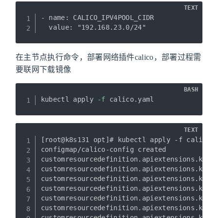
TEXT
- name: CALICO_IPV4POOL_CIDR

  value: "192.168.23.0/24"
在主节点执行命令，部署网络插件calico，部署过程需
要联网下载镜像
BASH
kubectl apply 
-f
 calico.yaml
TEXT
[root@k8s131 opt]# kubectl apply -f calico.y
configmap/calico-config created

customresourcedefinition.apiextensions.k8s.i
customresourcedefinition.apiextensions.k8s.i
customresourcedefinition.apiextensions.k8s.i
customresourcedefinition.apiextensions.k8s.i
customresourcedefinition.apiextensions.k8s.i
customresourcedefinition.apiextensions.k8s.i
customresourcedefinition.apiextensions.k8s.i