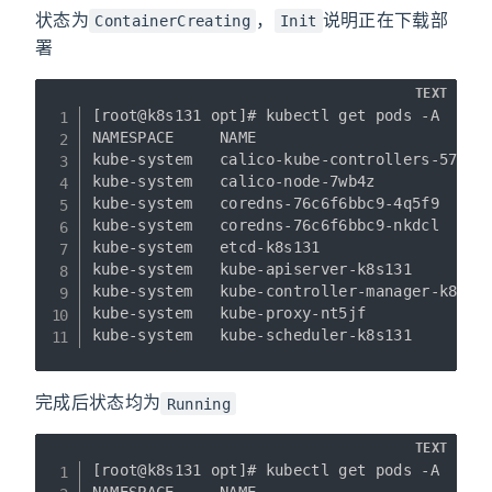
状态为
，
说明正在下载部
ContainerCreating
Init
署
TEXT
[root@k8s131 opt]# kubectl get pods -A

NAMESPACE     NAME                          
kube-system   calico-kube-controllers-577f77
kube-system   calico-node-7wb4z             
kube-system   coredns-76c6f6bbc9-4q5f9      
kube-system   coredns-76c6f6bbc9-nkdcl      
kube-system   etcd-k8s131                   
kube-system   kube-apiserver-k8s131         
kube-system   kube-controller-manager-k8s131
kube-system   kube-proxy-nt5jf              
完成后状态均为
Running
TEXT
[root@k8s131 opt]# kubectl get pods -A
