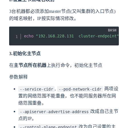
3台机器都必须添加master节点(又叫集群的入口节点)
的域名映射，IP按实际情况修改。
BASH
echo
"192.168.228.131  cluster-endpoint"
>>
3.初始化主节点
在
主节点所在机器
上执行命令，初始化主节点
参数解释
,
两项设
--service-cidr
--pod-network-cidr
置的网络范围不能重叠，也不能同服务器所在网
络范围重叠。
改成自己主节
--apiserver-advertise-address
点的IP。
改为自己设置的主
--control-plane-endpoint